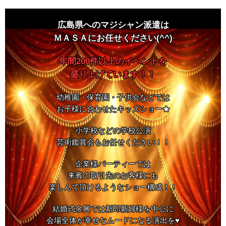
広島県へのマジシャン派遣は
ＭＡＳＡにお任せください(^^)
年間200件以上のイベントを
盛り上げています！！
幼稚園・保育園・子供会などでは
お子様に合わせたキッズショー★
小学校などの学校公演
芸術鑑賞会もお任せください！！
企業様パーティーでは
来賓の取引先のお客様にも
楽しんで頂けるようなショー構成！！
結婚式余興では新郎新婦様を中心に
会場全体が幸せなムードになる演出を♥