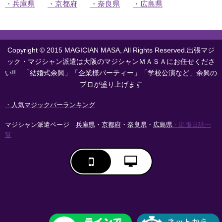
・兵庫県
・京都府
・奈良県
・広島県
Copyright © 2015 MAGICIAN MASA, All Rights Reserved.出張マジ
ック・マジシャン派遣は大阪のマジシャンＭＡＳＡにお任せくださ
い!! 「結婚式余興」「企業様パーティー」「学校公演など」余興の
プロが盛り上げます
・人気マジックバーランキング
マジシャン派遣ページ
兵庫県
・
京都府
・
奈良県
・
広島県
・出張日誌一
覧